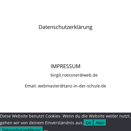
Datenschutzerklärung
©2026 tanz-in-der-schule
IMPRESSUM
birgit.roessner@web.de
Email:
webmaster@tanz-in-der-schule.de
Diese Website benutzt Cookies. Wenn du die Website weiter nutzt,
gehen wir von deinem Einverständnis aus.
OK
Nein
Datenschutzerklärung