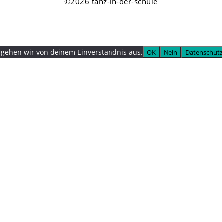
©2026 tanz-in-der-schule
, gehen wir von deinem Einverständnis aus.
OK
Nein
Datenschutz